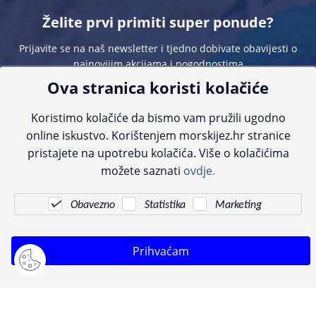
Želite prvi primiti super ponude?
Prijavite se na naš newsletter i tjedno dobivate obavijesti o
najnovijim akcijama i pogodnostima
Ova stranica koristi kolačiće
Koristimo kolačiće da bismo vam pružili ugodno
online iskustvo. Korištenjem morskijez.hr stranice
pristajete na upotrebu kolačića. Više o kolačićima
Sve navedene cijene sadrže PDV. Pokušavamo osigurati što preciznije
možete saznati
ovdje.
informacije, ali zbog tehnoloških ograničenja ne možemo garantirati potpunu
točnost slika, opisa ili dostupnosti proizvoda. Za najažurnije informacije
kontaktirajte nas putem telefona:
+385 23 231 761
ili e-maila:
info@morskijez.hr
.
Obavezno
Statistika
Marketing
© Morski jež 2022
Prihvaćam
Pogledani proizvodi