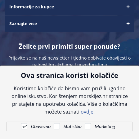
Informacije za kupce
Saznajte više
Želite prvi primiti super ponude?
Prijavite se na naš newsletter i tjedno dobivate obavijesti o
najnovijim akcijama i pogodnostima
Ova stranica koristi kolačiće
Koristimo kolačiće da bismo vam pružili ugodno
online iskustvo. Korištenjem morskijez.hr stranice
pristajete na upotrebu kolačića. Više o kolačićima
Sve navedene cijene sadrže PDV. Pokušavamo osigurati što preciznije
možete saznati
ovdje.
informacije, ali zbog tehnoloških ograničenja ne možemo garantirati potpunu
točnost slika, opisa ili dostupnosti proizvoda. Za najažurnije informacije
kontaktirajte nas putem telefona:
+385 23 231 761
ili e-maila:
info@morskijez.hr
.
Obavezno
Statistika
Marketing
© Morski jež 2022