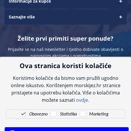
Informacije za kupce
Saznajte više
Želite prvi primiti super ponude?
Prijavite se na naš newsletter i tjedno dobivate obavijesti o
najnovijim akcijama i pogodnostima
Ova stranica koristi kolačiće
Koristimo kolačiće da bismo vam pružili ugodno
online iskustvo. Korištenjem morskijez.hr stranice
pristajete na upotrebu kolačića. Više o kolačićima
Sve navedene cijene sadrže PDV. Pokušavamo osigurati što preciznije
možete saznati
ovdje.
informacije, ali zbog tehnoloških ograničenja ne možemo garantirati potpunu
točnost slika, opisa ili dostupnosti proizvoda. Za najažurnije informacije
kontaktirajte nas putem telefona:
+385 23 231 761
ili e-maila:
info@morskijez.hr
.
Obavezno
Statistika
Marketing
© Morski jež 2022